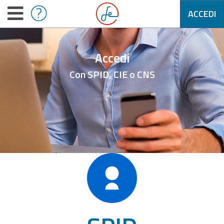
ACCEDI
Accedi
Con SPID, CIE o CNS