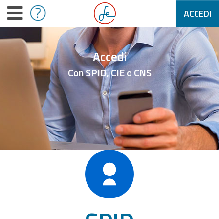
ACCEDI
Accedi
Con SPID, CIE o CNS