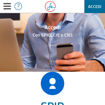
ACCEDI
Accedi
Con SPID, CIE o CNS