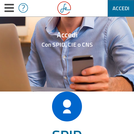
ACCEDI
Accedi
Con SPID, CIE o CNS