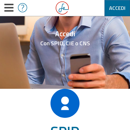
ACCEDI
Accedi
Con SPID, CIE o CNS