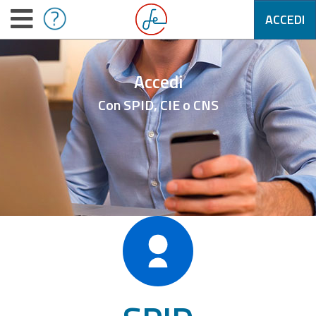
ACCEDI
Accedi
Con SPID, CIE o CNS