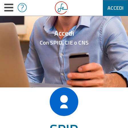
ACCEDI
Accedi
Con SPID, CIE o CNS