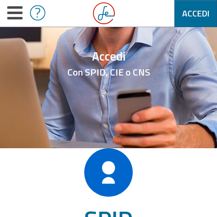
ACCEDI
Accedi
Con SPID, CIE o CNS