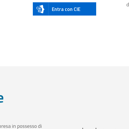
d
Entra con CIE
e
presa in possesso di