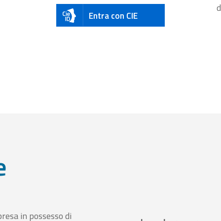
d
Entra con CIE
e
presa in possesso di