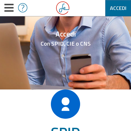
ACCEDI
Accedi
Con SPID, CIE o CNS