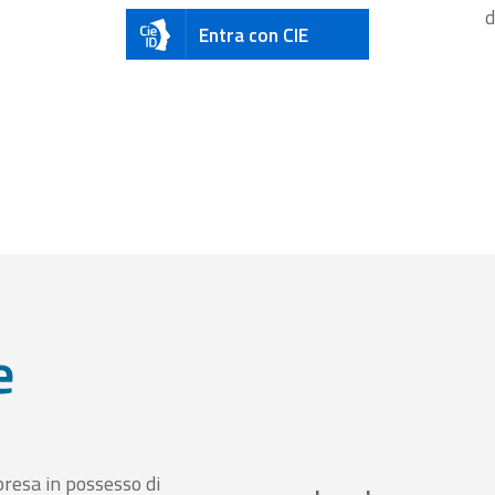
d
Entra con CIE
e
presa in possesso di