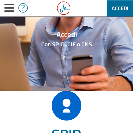
ACCEDI
Accedi
Con SPID, CIE o CNS