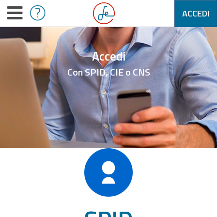
ACCEDI
Accedi
Con SPID, CIE o CNS