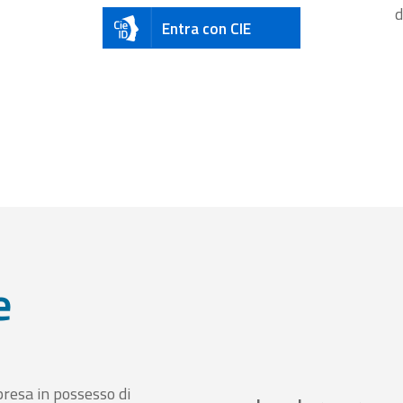
d
Entra con CIE
e
presa in possesso di