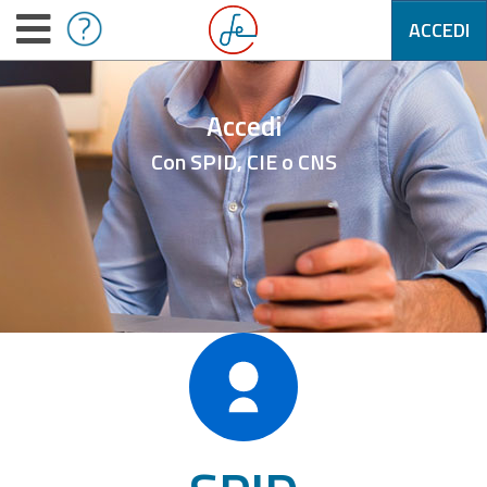
ACCEDI
Accedi
Con SPID, CIE o CNS