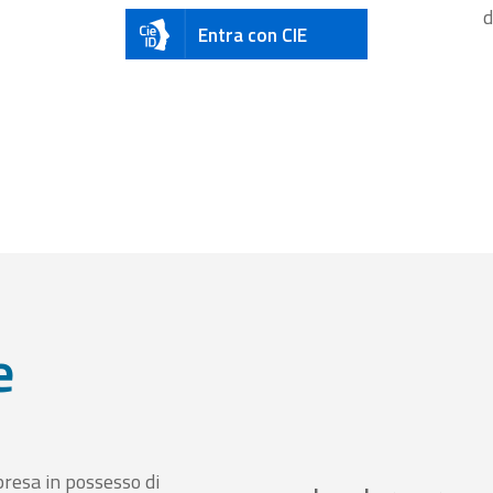
d
Entra con CIE
e
presa in possesso di