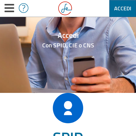
ACCEDI
Accedi
Con SPID, CIE o CNS