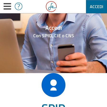
ACCEDI
Accedi
Con SPID, CIE o CNS