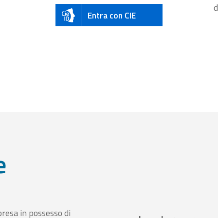
d
Entra con CIE
e
presa in possesso di