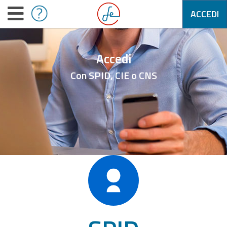
ACCEDI
Accedi
Con SPID, CIE o CNS