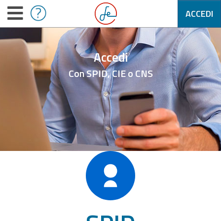
ACCEDI
Accedi
Con SPID, CIE o CNS