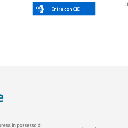
d
Entra con CIE
e
presa in possesso di