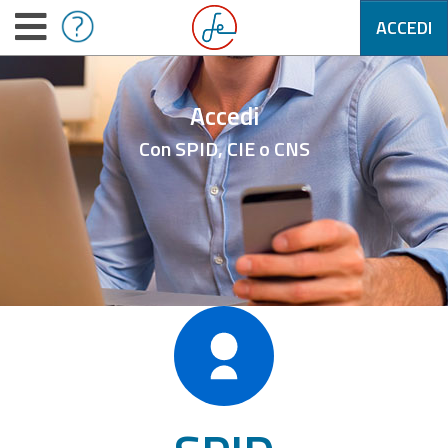
ACCEDI
Accedi
Con SPID, CIE o CNS