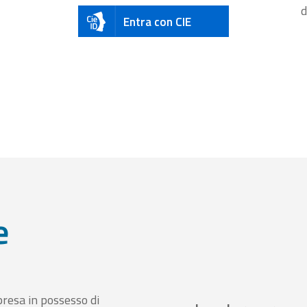
d
Entra con CIE
e
presa in possesso di