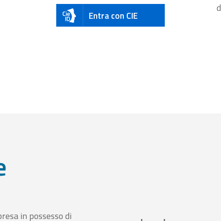
d
Entra con CIE
e
presa in possesso di