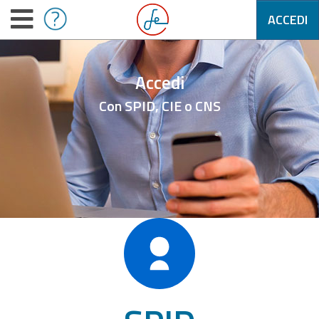
ACCEDI
Accedi
Con SPID, CIE o CNS