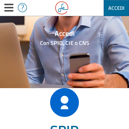
ACCEDI
Accedi
Con SPID, CIE o CNS