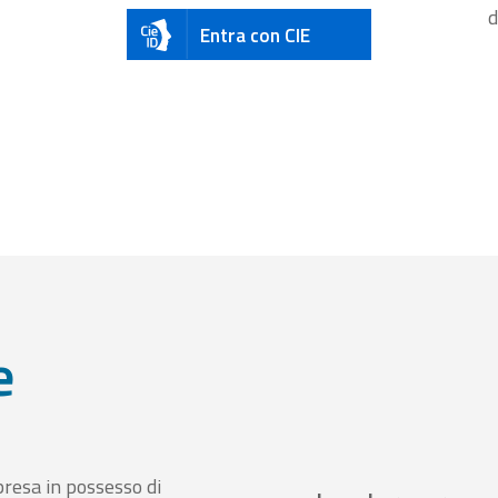
d
Entra con CIE
e
presa in possesso di