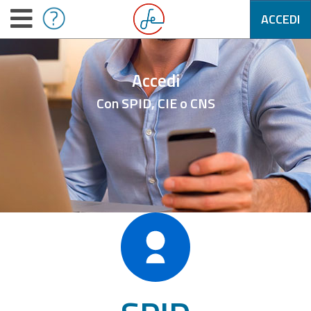
ACCEDI
Accedi
Con SPID, CIE o CNS