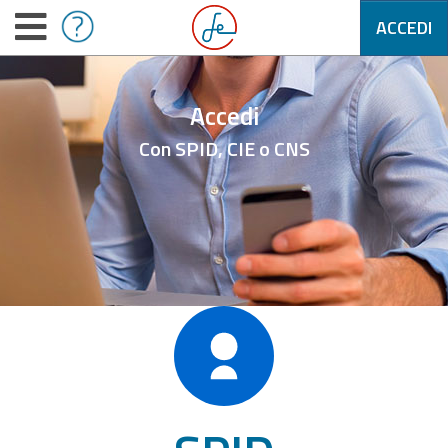
ACCEDI
Accedi
Con SPID, CIE o CNS