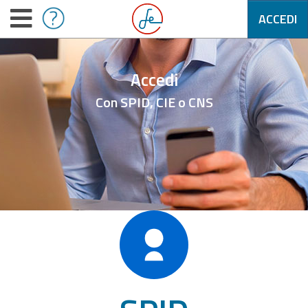
ACCEDI
Accedi
Con SPID, CIE o CNS