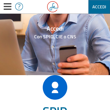
ACCEDI
Accedi
Con SPID, CIE o CNS