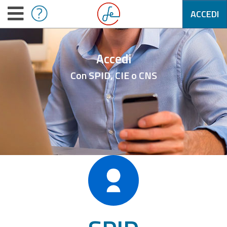
ACCEDI
Accedi
Con SPID, CIE o CNS