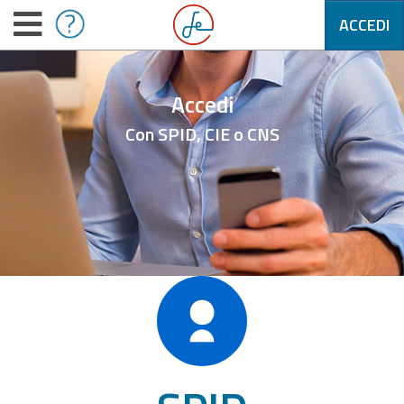
ACCEDI
Accedi
Con SPID, CIE o CNS