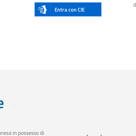
d
Entra con CIE
e
presa in possesso di