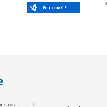
d
Entra con CIE
e
presa in possesso di