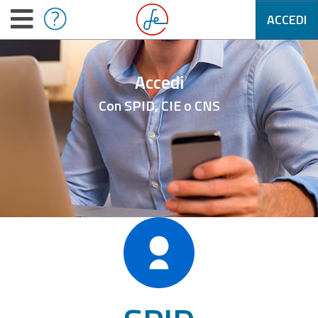
ACCEDI
Accedi
Con SPID, CIE o CNS