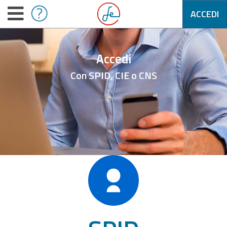
ACCEDI
Accedi
Con SPID, CIE o CNS