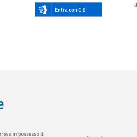
d
Entra con CIE
e
presa in possesso di