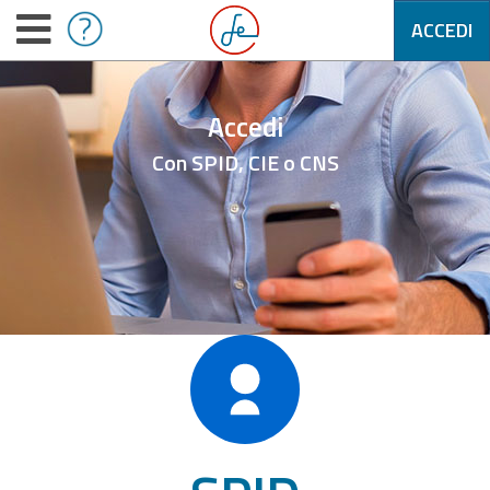
ACCEDI
Accedi
Con SPID, CIE o CNS