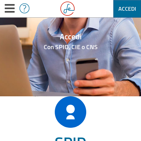
ACCEDI
Accedi
Con SPID, CIE o CNS