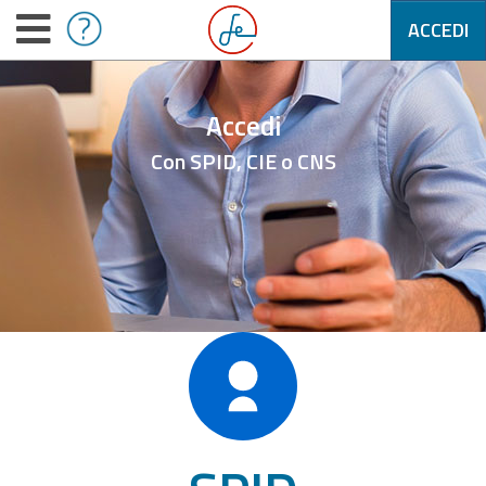
ACCEDI
Accedi
Con SPID, CIE o CNS