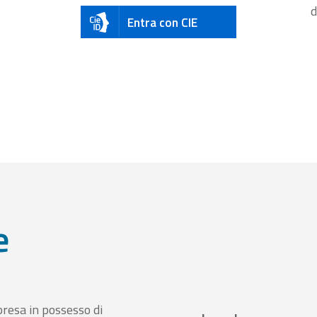
d
Entra con CIE
e
presa in possesso di