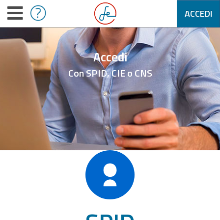
ACCEDI
Accedi
Con SPID, CIE o CNS