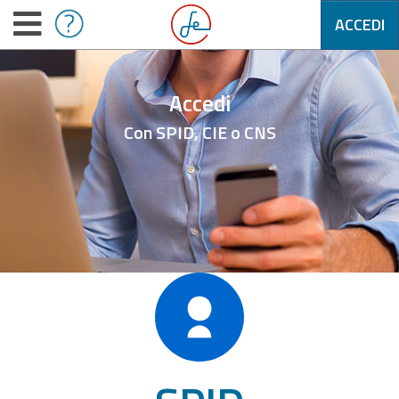
ACCEDI
Accedi
Con SPID, CIE o CNS