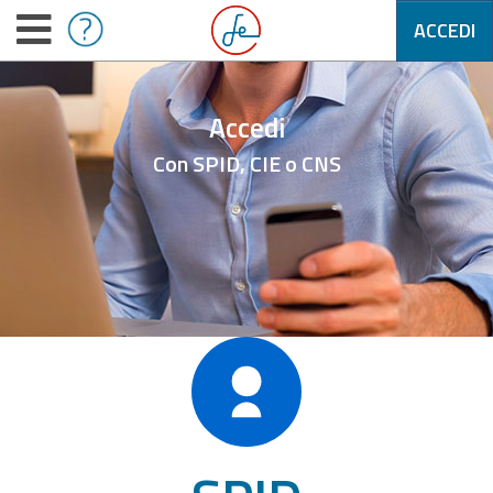
ACCEDI
Accedi
Con SPID, CIE o CNS