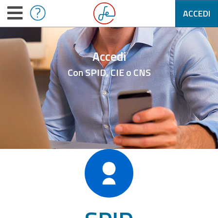
ACCEDI
Accedi
Con SPID, CIE o CNS