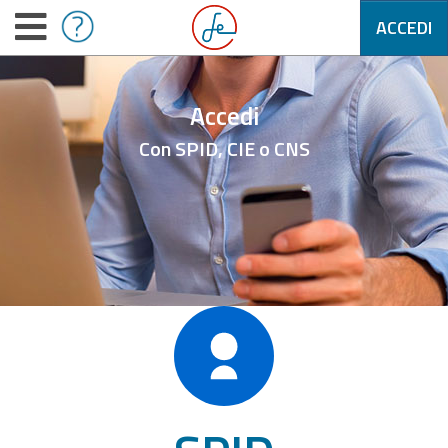
ACCEDI
Accedi
Con SPID, CIE o CNS