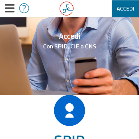
ACCEDI
Accedi
Con SPID, CIE o CNS